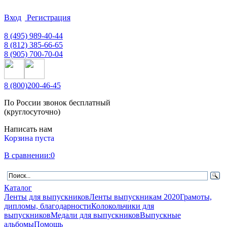
Вход
Регистрация
8
(495)
989-40-44
8
(812)
385-66-65
8
(905)
700-70-04
8
(800)
200-46-45
По России звонок бесплатный
(круглосуточно)
Написать нам
Корзина пуста
В сравнении:
0
Каталог
Ленты для выпускников
Ленты выпускникам 2020
Грамоты,
дипломы, благодарности
Колокольчики для
выпускников
Медали для выпускников
Выпускные
альбомы
Помощь