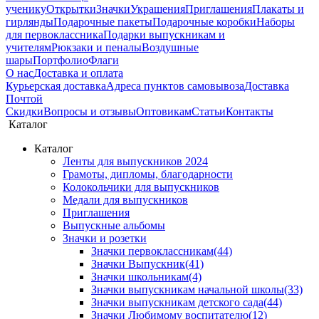
ученику
Открытки
Значки
Украшения
Приглашения
Плакаты и
гирлянды
Подарочные пакеты
Подарочные коробки
Наборы
для первоклассника
Подарки выпускникам и
учителям
Рюкзаки и пеналы
Воздушные
шары
Портфолио
Флаги
О нас
Доставка и оплата
Курьерская доставка
Адреса пунктов самовывоза
Доставка
Почтой
Скидки
Вопросы и отзывы
Оптовикам
Статьи
Контакты
Каталог
Каталог
Ленты для выпускников 2024
Грамоты, дипломы, благодарности
Колокольчики для выпускников
Медали для выпускников
Приглашения
Выпускные альбомы
Значки и розетки
Значки первоклассникам
(44)
Значки Выпускник
(41)
Значки школьникам
(4)
Значки выпускникам начальной школы
(33)
Значки выпускникам детского сада
(44)
Значки Любимому воспитателю
(12)