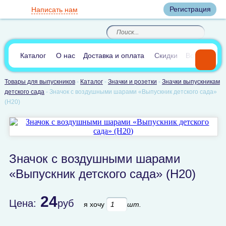
Вход
Регистрация
Написать нам
8
(800)
8
(495)
200-46-45
989-40-44
Корзина пуста
По России звонок
8
(812)
385-66-65
бесплатный
8
(905)
700-70-04
(круглосуточно)
В сравнении:
0
Каталог
О нас
Доставка и оплата
Скидки
Вопросы и 
Товары для выпускников
-
Каталог
-
Значки и розетки
-
Значки выпускникам
детского сада
-
Значок с воздушными шарами «Выпускник детского сада»
(Н20)
Значок с воздушными шарами
«Выпускник детского сада» (Н20)
24
Цена:
руб
я хочу
шт.