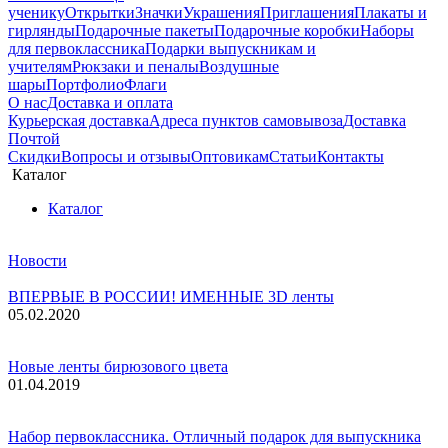
ученику
Открытки
Значки
Украшения
Приглашения
Плакаты и
гирлянды
Подарочные пакеты
Подарочные коробки
Наборы
для первоклассника
Подарки выпускникам и
учителям
Рюкзаки и пеналы
Воздушные
шары
Портфолио
Флаги
О нас
Доставка и оплата
Курьерская доставка
Адреса пунктов самовывоза
Доставка
Почтой
Скидки
Вопросы и отзывы
Оптовикам
Статьи
Контакты
Каталог
Каталог
Новости
ВПЕРВЫЕ В РОССИИ! ИМЕННЫЕ 3D ленты
05.02.2020
Новые ленты бирюзового цвета
01.04.2019
Набор первоклассника. Отличный подарок для выпускника