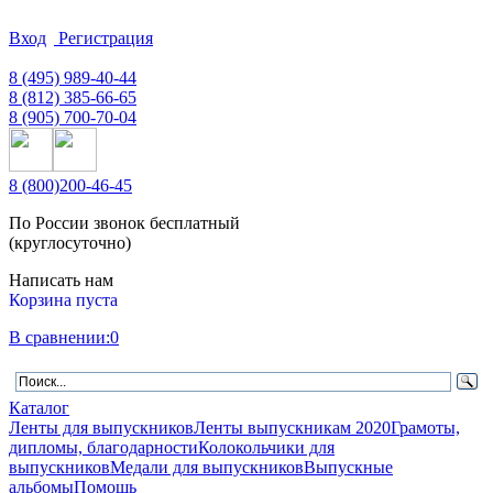
Вход
Регистрация
8
(495)
989-40-44
8
(812)
385-66-65
8
(905)
700-70-04
8
(800)
200-46-45
По России звонок бесплатный
(круглосуточно)
Написать нам
Корзина пуста
В сравнении:
0
Каталог
Ленты для выпускников
Ленты выпускникам 2020
Грамоты,
дипломы, благодарности
Колокольчики для
выпускников
Медали для выпускников
Выпускные
альбомы
Помощь