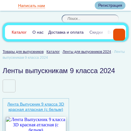
Вход
Регистрация
Написать нам
8
(800)
8
(495)
200-46-45
989-40-44
Корзина пуста
По России звонок
8
(812)
385-66-65
бесплатный
8
(905)
700-70-04
(круглосуточно)
В сравнении:
0
Каталог
О нас
Доставка и оплата
Скидки
Вопросы и 
Товары для выпускников
-
Каталог
-
Ленты для выпускников 2024
-
Ленты
выпускникам 9 класса 2024
Ленты выпускникам 9 класса 2024
Лента Выпускник 9 класса 3D
красная атласная (c белым)