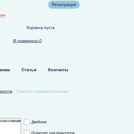
Вход
Регистрация
нам
Корзина пуста
В сравнении:
0
икам
Статьи
Контакты
рности
-
Грамоты первоклассникам
Двойные
Подходит для принтеров