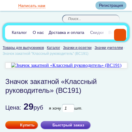
Вход
Регистрация
Написать нам
8
(800)
8
(495)
200-46-45
989-40-44
Корзина пуста
По России звонок
8
(812)
385-66-65
бесплатный
8
(905)
700-70-04
(круглосуточно)
В сравнении:
0
Каталог
О нас
Доставка и оплата
Скидки
Вопросы и 
Товары для выпускников
-
Каталог
-
Значки и розетки
-
Значки учителям
-
Значок закатной "Классный руководитель" (ВС191)
Значок закатной «Классный
руководитель» (ВС191)
29
Цена:
руб
я хочу
шт.
Купить
Быстрый заказ