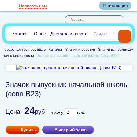
Вход
Регистрация
Написать нам
8
(800)
8
(495)
200-46-45
989-40-44
Корзина пуста
По России звонок
8
(812)
385-66-65
бесплатный
8
(905)
700-70-04
(круглосуточно)
В сравнении:
0
Каталог
О нас
Доставка и оплата
Скидки
Вопросы и 
Товары для выпускников
-
Каталог
-
Значки и розетки
-
Значки выпускникам
начальной школы
-
Значок выпускник начальной школы (сова В23)
Значок выпускник начальной школы
(сова В23)
24
Цена:
руб
я хочу
шт.
Купить
Быстрый заказ