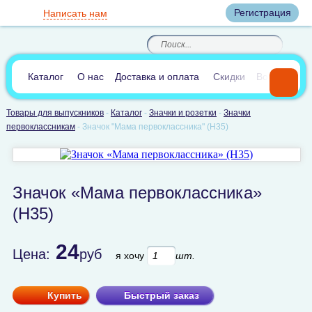
Вход
Регистрация
Написать нам
8
(800)
8
(495)
200-46-45
989-40-44
Корзина пуста
По России звонок
8
(812)
385-66-65
бесплатный
8
(905)
700-70-04
(круглосуточно)
В сравнении:
0
Каталог
О нас
Доставка и оплата
Скидки
Вопросы и 
Товары для выпускников
-
Каталог
-
Значки и розетки
-
Значки
первоклассникам
-
Значок "Мама первоклассника" (Н35)
Значок «Мама первоклассника»
(Н35)
24
Цена:
руб
я хочу
шт.
Купить
Быстрый заказ