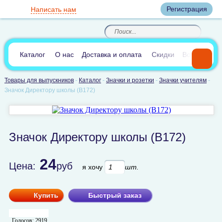
Вход
Регистрация
Написать нам
8
(800)
8
(495)
200-46-45
989-40-44
Корзина пуста
По России звонок
8
(812)
385-66-65
бесплатный
8
(905)
700-70-04
(круглосуточно)
В сравнении:
0
Каталог
О нас
Доставка и оплата
Скидки
Вопросы и 
Товары для выпускников
-
Каталог
-
Значки и розетки
-
Значки учителям
-
Значок Директору школы (В172)
Значок Директору школы (В172)
24
Цена:
руб
я хочу
шт.
Купить
Быстрый заказ
Голосов:
2919