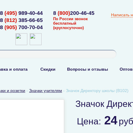
8
(495)
989-40-44
8
(800)
200-46-45
Написать 
По России звонок
8
(812)
385-66-65
бесплатный
8
(905)
700-70-04
(круглосуточно)
вка и оплата
Скидки
Вопросы и отзывы
Оптов
чки и розетки
-
Значки учителям
-
Значок Директору школы (В102)
Значок Дирек
24
Цена:
ру