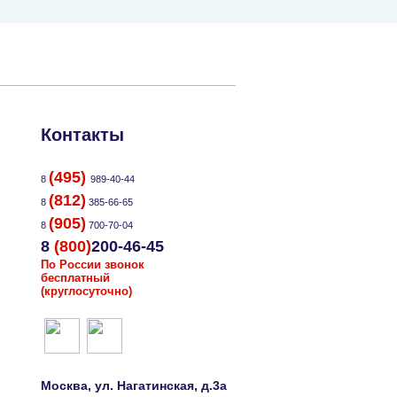
Контакты
(495)
8
989-40-44
(812)
8
385-66-65
(905)
8
700-70-04
8
(800)
200-46-45
По России звонок
бесплатный
(круглосуточно)
Москва
, ул.
Нагатинская, д.3а