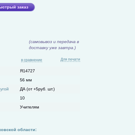
ыстрый заказ
(самовывоз и передача в
доставку уже завтра.)
Для печати
в сравнение
Я14727
56 мм
ругой
ДА (от +5руб. шт.)
10
Учителям
ковской области: