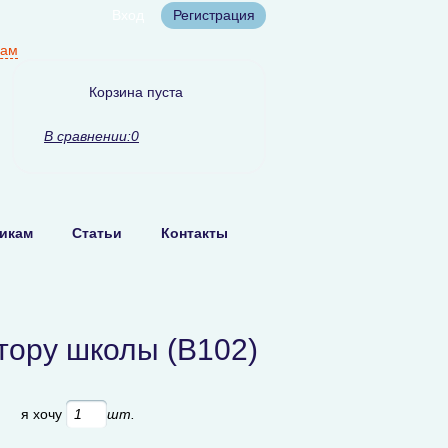
Вход
Регистрация
нам
Корзина пуста
В сравнении:
0
икам
Статьи
Контакты
тору школы (В102)
б
я хочу
шт.