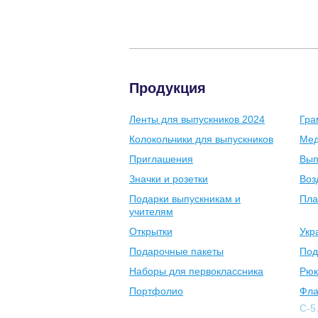
Продукция
Ленты для выпускников 2024
Гра
Колокольчики для выпускников
Мед
Приглашения
Вып
Значки и розетки
Воз
Подарки выпускникам и
Пла
учителям
Открытки
Укр
Подарочные пакеты
Под
Наборы для первоклассника
Рюк
Портфолио
Фла
С-5