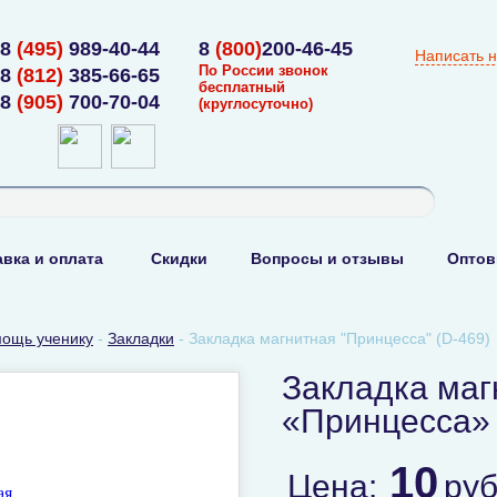
8
(495)
989-40-44
8
(800)
200-46-45
Написать 
По России звонок
8
(812)
385-66-65
бесплатный
8
(905)
700-70-04
(круглосуточно)
вка и оплата
Скидки
Вопросы и отзывы
Оптов
ощь ученику
-
Закладки
-
Закладка магнитная "Принцесса" (D-469)
Закладка маг
«Принцесса» 
10
Цена:
ру