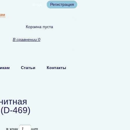
Вход
Регистрация
нам
Корзина пуста
В сравнении:
0
икам
Статьи
Контакты
нитная
(D-469)
б
я хочу
шт.