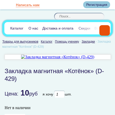
Вход
Регистрация
Написать нам
8
(800)
8
(495)
200-46-45
989-40-44
Корзина пуста
По России звонок
8
(812)
385-66-65
бесплатный
8
(905)
700-70-04
(круглосуточно)
В сравнении:
0
Каталог
О нас
Доставка и оплата
Скидки
Вопросы и 
Товары для выпускников
-
Каталог
-
Помощь ученику
-
Закладки
-
Закладка
магнитная "Котёнок" (D-429)
Закладка магнитная «Котёнок» (D-
429)
10
Цена:
руб
я хочу
шт.
Нет в наличии