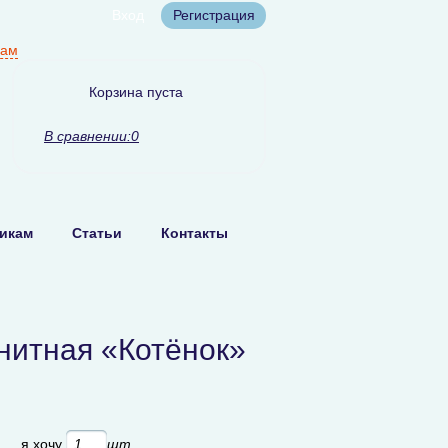
Вход
Регистрация
нам
Корзина пуста
В сравнении:
0
икам
Статьи
Контакты
нитная «Котёнок»
б
я хочу
шт.