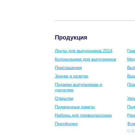
Продукция
Ленты для выпускников 2024
Гра
Колокольчики для выпускников
Мед
Приглашения
Вып
Значки и розетки
Воз
Подарки выпускникам и
Пла
учителям
Открытки
Укр
Подарочные пакеты
Под
Наборы для первоклассника
Рюк
Портфолио
Фла
С-5