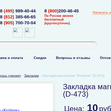
8
(495)
989-40-44
8
(800)
200-46-45
Написать 
По России звонок
8
(812)
385-66-65
бесплатный
8
(905)
700-70-04
(круглосуточно)
вка и оплата
Скидки
Вопросы и отзывы
Оптов
ощь ученику
-
Закладки
-
Закладка магнитная "Котёнок" (D-473)
Закладка маг
(D-473)
10
Цена:
ру