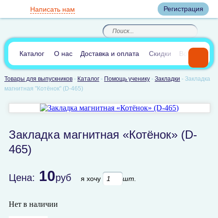
Вход
Регистрация
Написать нам
8
(800)
8
(495)
200-46-45
989-40-44
Корзина пуста
По России звонок
8
(812)
385-66-65
бесплатный
8
(905)
700-70-04
(круглосуточно)
В сравнении:
0
Каталог
О нас
Доставка и оплата
Скидки
Вопросы и 
Товары для выпускников
-
Каталог
-
Помощь ученику
-
Закладки
-
Закладка
магнитная "Котёнок" (D-465)
Закладка магнитная «Котёнок» (D-
465)
10
Цена:
руб
я хочу
шт.
Нет в наличии