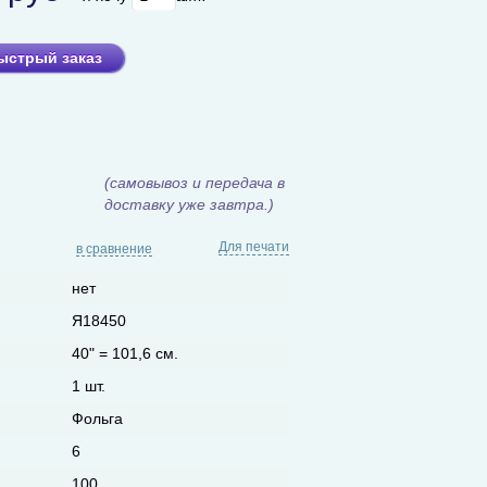
ыстрый заказ
(самовывоз и передача в
доставку уже завтра.)
Для печати
в сравнение
нет
Я18450
40" = 101,6 см.
1 шт.
Фольга
6
100