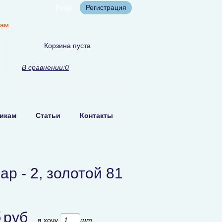
Вход
Регистрация
нам
Корзина пуста
В сравнении:
0
икам
Статьи
Контакты
р - 2, золотой 81
8
руб
я хочу
шт.