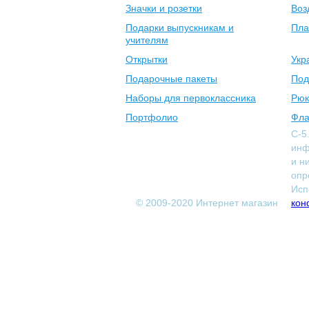
Значки и розетки
Воз
Подарки выпускникам и
Пла
учителям
Открытки
Укр
Подарочные пакеты
Под
Наборы для первоклассника
Рюк
Портфолио
Фла
С-5
инф
и н
опр
Исп
© 2009-2020 Интернет магазин
кон