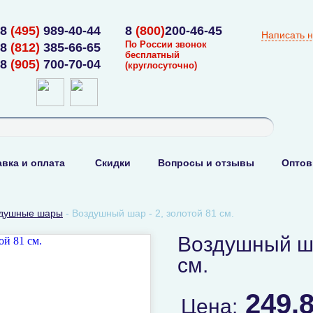
8
(495)
989-40-44
8
(800)
200-46-45
Написать 
По России звонок
8
(812)
385-66-65
бесплатный
8
(905)
700-70-04
(круглосуточно)
вка и оплата
Скидки
Вопросы и отзывы
Оптов
душные шары
-
Воздушный шар - 2, золотой 81 см.
Воздушный ша
см.
249.
Цена: