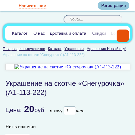
Вход
Регистрация
Написать нам
8
(800)
8
(495)
200-46-45
989-40-44
Корзина пуста
По России звонок
8
(812)
385-66-65
бесплатный
8
(905)
700-70-04
(круглосуточно)
В сравнении:
0
Каталог
О нас
Доставка и оплата
Скидки
Вопросы и 
Товары для выпускников
-
Каталог
-
Украшения
-
Украшения Новый год!
-
Украшение на скотче "Снегурочка" (A1-113-222)
Украшение на скотче «Снегурочка»
(A1-113-222)
20
Цена:
руб
я хочу
шт.
Нет в наличии