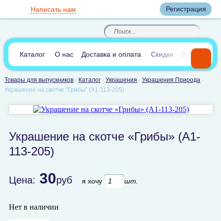
Вход
Регистрация
Написать нам
8
(800)
8
(495)
200-46-45
989-40-44
Корзина пуста
По России звонок
8
(812)
385-66-65
бесплатный
8
(905)
700-70-04
(круглосуточно)
В сравнении:
0
Каталог
О нас
Доставка и оплата
Скидки
Вопросы и 
Товары для выпускников
-
Каталог
-
Украшения
-
Украшения Природа
-
Украшение на скотче "Грибы" (А1-113-205)
Украшение на скотче «Грибы» (А1-
113-205)
30
Цена:
руб
я хочу
шт.
Нет в наличии