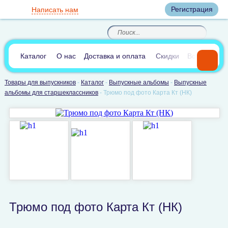
Вход
Регистрация
Написать нам
8
(800)
8
(495)
200-46-45
989-40-44
Корзина пуста
По России звонок
8
(812)
385-66-65
бесплатный
8
(905)
700-70-04
(круглосуточно)
В сравнении:
0
Каталог
О нас
Доставка и оплата
Скидки
Вопросы и 
Товары для выпускников
-
Каталог
-
Выпускные альбомы
-
Выпускные
альбомы для старшеклассников
-
Трюмо под фото Карта Кт (НК)
Трюмо под фото Карта Кт (НК)