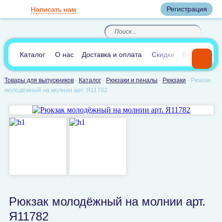
Вход
Регистрация
Написать нам
8
(800)
8
(495)
200-46-45
989-40-44
Корзина пуста
По России звонок
8
(812)
385-66-65
бесплатный
8
(905)
700-70-04
(круглосуточно)
В сравнении:
0
Каталог
О нас
Доставка и оплата
Скидки
Вопросы и 
Товары для выпускников
-
Каталог
-
Рюкзаки и пеналы
-
Рюкзаки
-
Рюкзак
молодёжный на молнии арт. Я11782
Рюкзак молодёжный на молнии арт.
Я11782