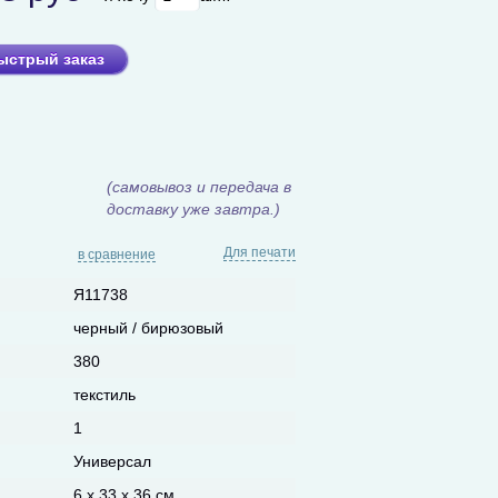
ыстрый заказ
(самовывоз и передача в
доставку уже завтра.)
Для печати
в сравнение
Я11738
черный / бирюзовый
380
текстиль
1
Универсал
6 х 33 х 36 см