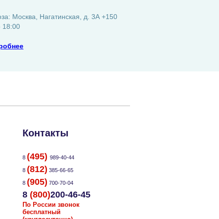
а: Москва, Нагатинская, д. 3А +150
о 18:00
робнее
Контакты
(495)
8
989-40-44
(812)
8
385-66-65
(905)
8
700-70-04
8
(800)
200-46-45
По России звонок
бесплатный