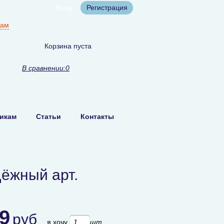
Вход
Регистрация
нам
Корзина пуста
В сравнении:
0
икам
Статьи
Контакты
ёжный арт.
.9
руб
я хочу
шт.