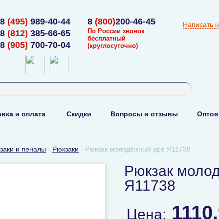
8
(495)
989-40-44
8
(800)
200-46-45
Написать 
По России звонок
8
(812)
385-66-65
бесплатный
8
(905)
700-70-04
(круглосуточно)
вка и оплата
Скидки
Вопросы и отзывы
Оптов
заки и пеналы
-
Рюкзаки
-
Рюкзак молодёжный арт. Я11738
Рюкзак молод
Я11738
1110
Цена: