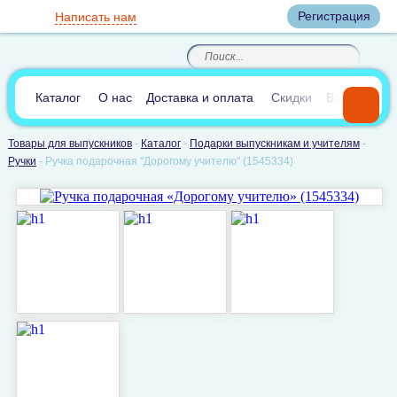
Вход
Регистрация
Написать нам
8
(800)
8
(495)
200-46-45
989-40-44
Корзина пуста
По России звонок
8
(812)
385-66-65
бесплатный
8
(905)
700-70-04
(круглосуточно)
В сравнении:
0
Каталог
О нас
Доставка и оплата
Скидки
Вопросы и 
Товары для выпускников
-
Каталог
-
Подарки выпускникам и учителям
-
Ручки
-
Ручка подарочная "Дорогому учителю" (1545334)