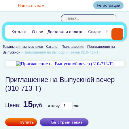
Вход
Регистрация
Написать нам
8
(800)
8
(495)
200-46-45
989-40-44
Корзина пуста
По России звонок
8
(812)
385-66-65
бесплатный
8
(905)
700-70-04
(круглосуточно)
В сравнении:
0
Каталог
О нас
Доставка и оплата
Скидки
Вопросы и 
Товары для выпускников
-
Каталог
-
Приглашения
-
Приглашения на
Выпускной
-
Приглашение на Выпускной вечер (310-713-T)
Приглашение на Выпускной вечер
(310-713-T)
15
Цена:
руб
я хочу
шт.
Купить
Быстрый заказ