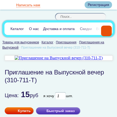
Вход
Регистрация
Написать нам
8
(800)
8
(495)
200-46-45
989-40-44
Корзина пуста
По России звонок
8
(812)
385-66-65
бесплатный
8
(905)
700-70-04
(круглосуточно)
В сравнении:
0
Каталог
О нас
Доставка и оплата
Скидки
Вопросы и 
Товары для выпускников
-
Каталог
-
Приглашения
-
Приглашения на
Выпускной
-
Приглашение на Выпускной вечер (310-711-T)
Приглашение на Выпускной вечер
(310-711-T)
15
Цена:
руб
я хочу
шт.
Купить
Быстрый заказ