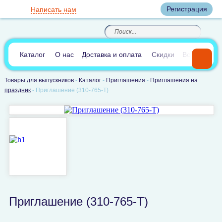
Вход
Регистрация
Написать нам
8
(800)
8
(495)
200-46-45
989-40-44
Корзина пуста
По России звонок
8
(812)
385-66-65
бесплатный
8
(905)
700-70-04
(круглосуточно)
В сравнении:
0
Каталог
О нас
Доставка и оплата
Скидки
Вопросы и 
Товары для выпускников
-
Каталог
-
Приглашения
-
Приглашения на
праздник
-
Приглашение (310-765-T)
Приглашение (310-765-T)