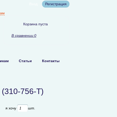
Вход
Регистрация
нам
Корзина пуста
В сравнении:
0
икам
Статьи
Контакты
(310-756-T)
б
я хочу
шт.