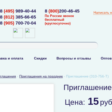
8
(495)
989-40-44
8
(800)
200-46-45
Написать 
По России звонок
8
(812)
385-66-65
бесплатный
8
(905)
700-70-04
(круглосуточно)
вка и оплата
Скидки
Вопросы и отзывы
Оптов
глашения
-
Приглашения на праздник
-
Приглашение (310-756-T)
Приглашение 
15
Цена:
ру