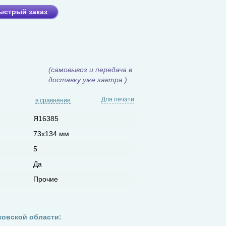
ыстрый заказ
(самовывоз и передача в
доставку уже завтра.)
Для печати
в сравнение
Я16385
73x134 мм
5
Да
Прочие
ковской области: