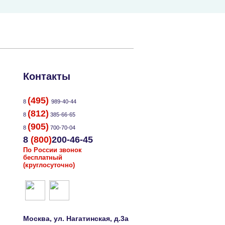
Контакты
(495)
8
989-40-44
(812)
8
385-66-65
(905)
8
700-70-04
8
(800)
200-46-45
По России звонок
бесплатный
(круглосуточно)
Москва
, ул.
Нагатинская, д.3а