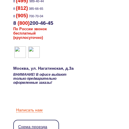
(495)
8
989-40-44
(812)
8
385-66-65
(905)
8
700-70-04
8
(800)
200-46-45
По России звонок
бесплатный
(круглосуточно)
Москва
, ул.
Нагатинская, д.3а
ВНИМАНИЕ! В офисе выдают
только предварительно
оформленные заказы!
Написать нам
Схема проезда