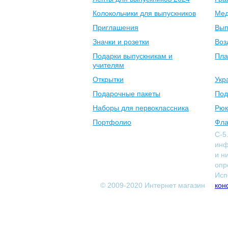
Колокольчики для выпускников
Мед
Приглашения
Вып
Значки и розетки
Воз
Подарки выпускникам и
Пла
учителям
Открытки
Укр
Подарочные пакеты
Под
Наборы для первоклассника
Рюк
Портфолио
Фла
С-5
инф
и н
опр
Исп
© 2009-2020 Интернет магазин
кон