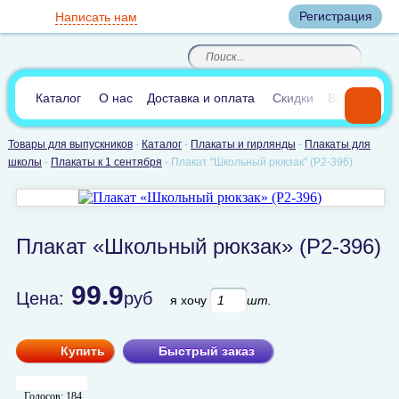
Вход
Регистрация
Написать нам
8
(800)
8
(495)
200-46-45
989-40-44
Корзина пуста
По России звонок
8
(812)
385-66-65
бесплатный
8
(905)
700-70-04
(круглосуточно)
В сравнении:
0
Каталог
О нас
Доставка и оплата
Скидки
Вопросы и 
Товары для выпускников
-
Каталог
-
Плакаты и гирлянды
-
Плакаты для
школы
-
Плакаты к 1 сентября
-
Плакат "Школьный рюкзак" (P2-396)
Плакат «Школьный рюкзак» (P2-396)
99.9
Цена:
руб
я хочу
шт.
Купить
Быстрый заказ
Голосов:
184