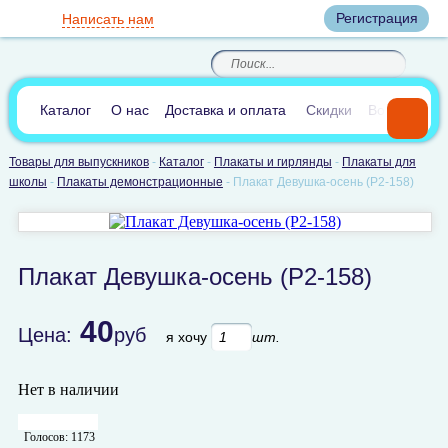
Вход
Регистрация
Написать нам
8
(800)
8
(495)
200-46-45
989-40-44
Корзина пуста
По России звонок
8
(812)
385-66-65
бесплатный
8
(905)
700-70-04
(круглосуточно)
В сравнении:
0
Каталог
О нас
Доставка и оплата
Скидки
Вопросы и 
Товары для выпускников
-
Каталог
-
Плакаты и гирлянды
-
Плакаты для
школы
-
Плакаты демонстрационные
-
Плакат Девушка-осень (P2-158)
Плакат Девушка-осень (P2-158)
40
Цена:
руб
я хочу
шт.
Нет в наличии
Голосов:
1173