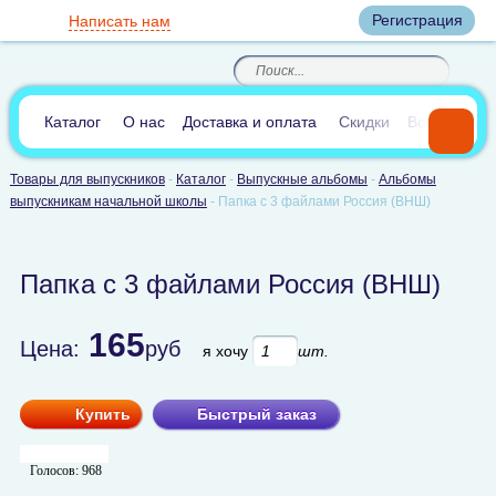
Вход
Регистрация
Написать нам
8
(800)
8
(495)
200-46-45
989-40-44
Корзина пуста
По России звонок
8
(812)
385-66-65
бесплатный
8
(905)
700-70-04
(круглосуточно)
В сравнении:
0
Каталог
О нас
Доставка и оплата
Скидки
Вопросы и 
Товары для выпускников
-
Каталог
-
Выпускные альбомы
-
Альбомы
выпускникам начальной школы
-
Папка с 3 файлами Россия (ВНШ)
Папка с 3 файлами Россия (ВНШ)
165
Цена:
руб
я хочу
шт.
Купить
Быстрый заказ
Голосов:
968