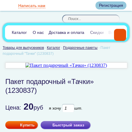
Вход
Регистрация
Написать нам
8
(800)
8
(495)
200-46-45
989-40-44
Корзина пуста
По России звонок
8
(812)
385-66-65
бесплатный
8
(905)
700-70-04
(круглосуточно)
В сравнении:
0
Каталог
О нас
Доставка и оплата
Скидки
Вопросы и 
Товары для выпускников
-
Каталог
-
Подарочные пакеты
-
Пакет
подарочный "Тачки" (1230837)
Пакет подарочный «Тачки»
(1230837)
20
Цена:
руб
я хочу
шт.
Купить
Быстрый заказ