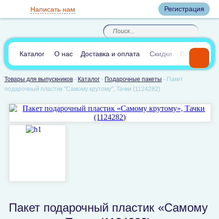
Вход
Регистрация
Написать нам
8
(800)
8
(495)
200-46-45
989-40-44
Корзина пуста
По России звонок
8
(812)
385-66-65
бесплатный
8
(905)
700-70-04
(круглосуточно)
В сравнении:
0
Каталог
О нас
Доставка и оплата
Скидки
Вопросы и 
Товары для выпускников
-
Каталог
-
Подарочные пакеты
-
Пакет
подарочный пластик "Самому крутому", Тачки (1124282)
Пакет подарочный пластик «Самому