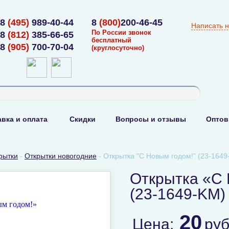
8
(495)
989-40-44
8
(800)
200-46-45
Написать 
По России звонок
8
(812)
385-66-65
бесплатный
8
(905)
700-70-04
(круглосуточно)
вка и оплата
Скидки
Вопросы и отзывы
Оптов
рытки
-
Открытки новогодние
-
Открытка "С Новым годом!" (23-1649
Открытка «С 
(23-1649-KM)
20
Цена:
ру