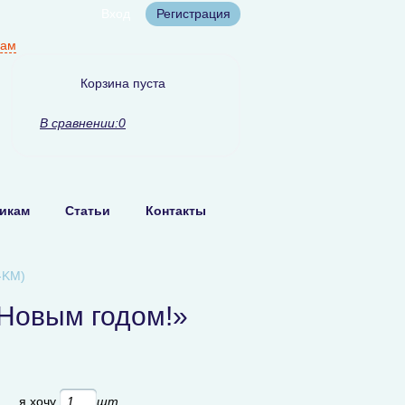
Вход
Регистрация
нам
Корзина пуста
В сравнении:
0
икам
Статьи
Контакты
-KM)
Новым годом!»
б
я хочу
шт.