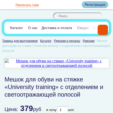
Вход
Регистрация
Написать нам
8
(800)
8
(495)
200-46-45
989-40-44
Корзина пуста
По России звонок
8
(812)
385-66-65
бесплатный
8
(905)
700-70-04
(круглосуточно)
В сравнении:
0
Каталог
О нас
Доставка и оплата
Скидки
Вопросы и 
Товары для выпускников
-
Каталог
-
Рюкзаки и пеналы
-
Рюкзаки
-
Мешок
для обуви на стяжке "University training" c отделением и светоотражающей
полосой
Мешок для обуви на стяжке
«University training» c отделением и
светоотражающей полосой
379
Цена:
руб
я хочу
шт.