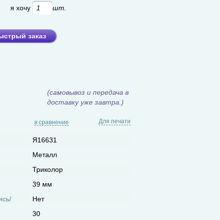
б
я хочу
шт.
ыстрый заказ
(самовывоз и передача в
доставку уже завтра.)
Для печати
в сравнение
Я16631
Металл
Триколор
39 мм
ись/
Нет
30