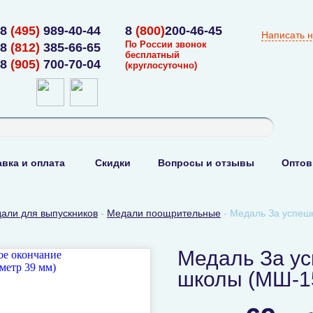
8
(495)
989-40-44
8
(800)
200-46-45
Написать 
По России звонок
8
(812)
385-66-65
бесплатный
8
(905)
700-70-04
(круглосуточно)
вка и оплата
Скидки
Вопросы и отзывы
Оптов
али для выпускников
-
Медали поощрительные
-
Медаль За успеш
Медаль За у
школы (МШ-15