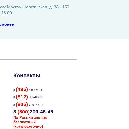
а: Москва, Нагатинская, д. 3А +150
о 18:00
робнее
Контакты
(495)
8
989-40-44
(812)
8
385-66-65
(905)
8
700-70-04
8
(800)
200-46-45
По России звонок
бесплатный
(круглосуточно)