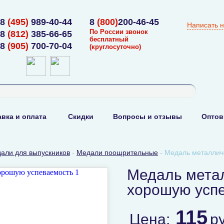
8
(495)
989-40-44
8
(800)
200-46-45
Написать 
По России звонок
8
(812)
385-66-65
бесплатный
8
(905)
700-70-04
(круглосуточно)
вка и оплата
Скидки
Вопросы и отзывы
Оптов
али для выпускников
-
Медали поощрительные
-
Медаль металлич
Медаль мета
хорошую усп
115
Цена:
р