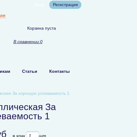
Вход
Регистрация
нам
Корзина пуста
В сравнении:
0
икам
Статьи
Контакты
еская За хорошую успеваемость 1
ллическая За
еваемость 1
уб
я хочу
шт.