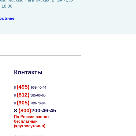
а: Москва, Нагатинская, д. 3А +150
о 18:00
робнее
Контакты
(495)
8
989-40-44
(812)
8
385-66-65
(905)
8
700-70-04
8
(800)
200-46-45
По России звонок
бесплатный
(круглосуточно)