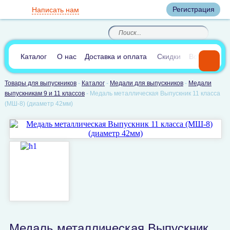
Вход
Регистрация
Написать нам
8
(800)
8
(495)
200-46-45
989-40-44
Корзина пуста
По России звонок
8
(812)
385-66-65
бесплатный
8
(905)
700-70-04
(круглосуточно)
В сравнении:
0
Каталог
О нас
Доставка и оплата
Скидки
Вопросы и 
Товары для выпускников
-
Каталог
-
Медали для выпускников
-
Медали
выпускникам 9 и 11 классов
-
Медаль металлическая Выпускник 11 класса
(МШ-8) (диаметр 42мм)
Медаль металлическая Выпускник