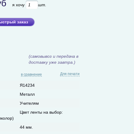
уб
я хочу
шт.
ыстрый заказ
(самовывоз и передача в
доставку уже завтра.)
Для печати
в сравнение
Я14234
Металл
Учителям
Цвет ленты на выбор:
иколор)
44 мм.