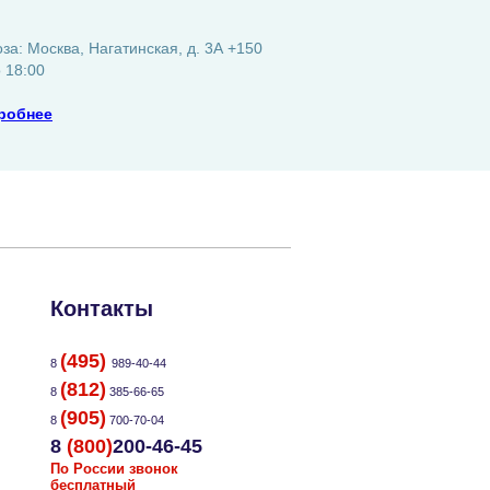
а: Москва, Нагатинская, д. 3А +150
о 18:00
робнее
Контакты
(495)
8
989-40-44
(812)
8
385-66-65
(905)
8
700-70-04
8
(800)
200-46-45
По России звонок
бесплатный