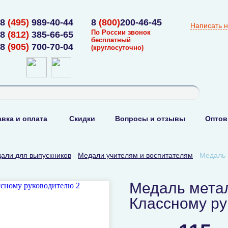
8
(495)
989-40-44
8
(800)
200-46-45
Написать 
По России звонок
8
(812)
385-66-65
бесплатный
8
(905)
700-70-04
(круглосуточно)
вка и оплата
Скидки
Вопросы и отзывы
Оптов
али для выпускников
-
Медали учителям и воспитателям
-
Медаль 
Медаль мета
Классному ру