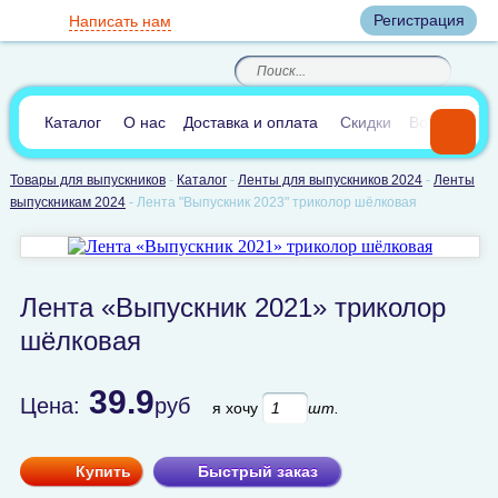
Вход
Регистрация
Написать нам
8
(800)
8
(495)
200-46-45
989-40-44
Корзина пуста
По России звонок
8
(812)
385-66-65
бесплатный
8
(905)
700-70-04
(круглосуточно)
В сравнении:
0
Каталог
О нас
Доставка и оплата
Скидки
Вопросы и 
Товары для выпускников
-
Каталог
-
Ленты для выпускников 2024
-
Ленты
выпускникам 2024
-
Лента "Выпускник 2023" триколор шёлковая
Лента «Выпускник 2021» триколор
шёлковая
39.9
Цена:
руб
я хочу
шт.
Купить
Быстрый заказ