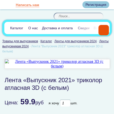
Вход
Регистрация
Написать нам
8
(800)
8
(495)
200-46-45
989-40-44
Корзина пуста
По России звонок
8
(812)
385-66-65
бесплатный
8
(905)
700-70-04
(круглосуточно)
В сравнении:
0
Каталог
О нас
Доставка и оплата
Скидки
Вопросы и 
Товары для выпускников
-
Каталог
-
Ленты для выпускников 2024
-
Ленты
выпускникам 2024
-
Лента "Выпускник 2023" триколор атласная 3D (с
белым)
Лента «Выпускник 2021» триколор
атласная 3D (с белым)
59.9
Цена:
руб
я хочу
шт.