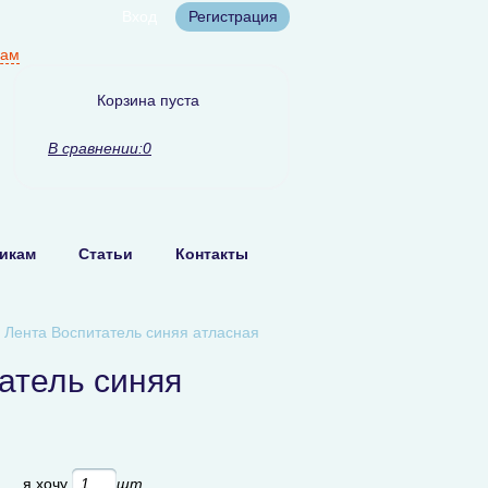
Вход
Регистрация
нам
Корзина пуста
В сравнении:
0
икам
Статьи
Контакты
-
Лента Воспитатель синяя атласная
атель синяя
б
я хочу
шт.