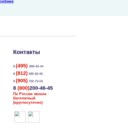
робнее
Контакты
(495)
8
989-40-44
(812)
8
385-66-65
(905)
8
700-70-04
8
(800)
200-46-45
По России звонок
бесплатный
(круглосуточно)