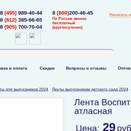
8
(495)
989-40-44
8
(800)
200-46-45
Написать 
По России звонок
8
(812)
385-66-65
бесплатный
8
(905)
700-70-04
(круглосуточно)
вка и оплата
Скидки
Вопросы и отзывы
Оптов
ты для выпускников 2024
-
Ленты выпускникам детского сада 2024
Лента Воспит
атласная
29
Цена:
ру