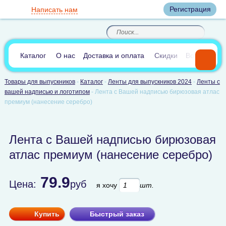
Вход
Регистрация
Написать нам
8
(800)
8
(495)
200-46-45
989-40-44
Корзина пуста
По России звонок
8
(812)
385-66-65
бесплатный
8
(905)
700-70-04
(круглосуточно)
В сравнении:
0
Каталог
О нас
Доставка и оплата
Скидки
Вопросы и 
Товары для выпускников
-
Каталог
-
Ленты для выпускников 2024
-
Ленты с
вашей надписью и логотипом
-
Лента с Вашей надписью бирюзовая атлас
премиум (нанесение серебро)
Лента с Вашей надписью бирюзовая
атлас премиум (нанесение серебро)
79.9
Цена:
руб
я хочу
шт.
Купить
Быстрый заказ