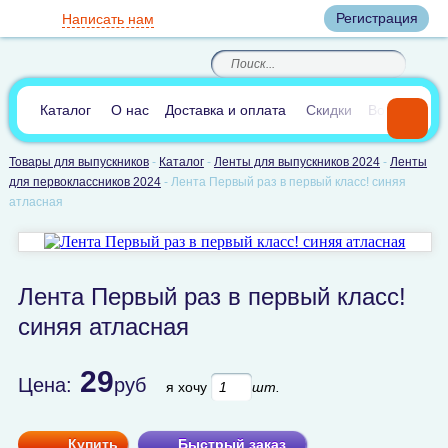
Вход
Регистрация
Написать нам
8
(800)
8
(495)
200-46-45
989-40-44
Корзина пуста
По России звонок
8
(812)
385-66-65
бесплатный
8
(905)
700-70-04
(круглосуточно)
В сравнении:
0
Каталог
О нас
Доставка и оплата
Скидки
Вопросы и 
Товары для выпускников
-
Каталог
-
Ленты для выпускников 2024
-
Ленты
для первоклассников 2024
-
Лента Первый раз в первый класс! синяя
атласная
Лента Первый раз в первый класс!
синяя атласная
29
Цена:
руб
я хочу
шт.
Купить
Быстрый заказ