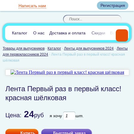
Вход
Регистрация
Написать нам
8
(800)
8
(495)
200-46-45
989-40-44
Корзина пуста
По России звонок
8
(812)
385-66-65
бесплатный
8
(905)
700-70-04
(круглосуточно)
В сравнении:
0
Каталог
О нас
Доставка и оплата
Скидки
Вопросы и 
Товары для выпускников
-
Каталог
-
Ленты для выпускников 2024
-
Ленты
для первоклассников 2024
-
Лента Первый раз в первый класс! красная
шёлковая
Лента Первый раз в первый класс!
красная шёлковая
24
Цена:
руб
я хочу
шт.
Купить
Быстрый заказ