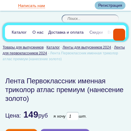
Вход
Регистрация
Написать нам
8
(800)
8
(495)
200-46-45
989-40-44
Корзина пуста
По России звонок
8
(812)
385-66-65
бесплатный
8
(905)
700-70-04
(круглосуточно)
В сравнении:
0
Каталог
О нас
Доставка и оплата
Скидки
Вопросы и 
Товары для выпускников
-
Каталог
-
Ленты для выпускников 2024
-
Ленты
для первоклассников 2024
-
Лента Первоклассник именная триколор
атлас премиум (нанесение золото)
Лента Первоклассник именная
триколор атлас премиум (нанесение
золото)
149
Цена:
руб
я хочу
шт.