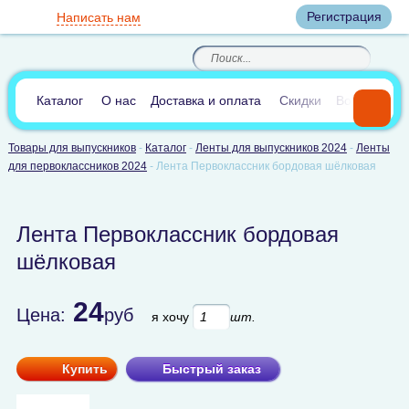
Вход
Регистрация
Написать нам
8
(800)
8
(495)
200-46-45
989-40-44
Корзина пуста
По России звонок
8
(812)
385-66-65
бесплатный
8
(905)
700-70-04
(круглосуточно)
В сравнении:
0
Каталог
О нас
Доставка и оплата
Скидки
Вопросы и 
Товары для выпускников
-
Каталог
-
Ленты для выпускников 2024
-
Ленты
для первоклассников 2024
-
Лента Первоклассник бордовая шёлковая
Лента Первоклассник бордовая
шёлковая
24
Цена:
руб
я хочу
шт.
Купить
Быстрый заказ