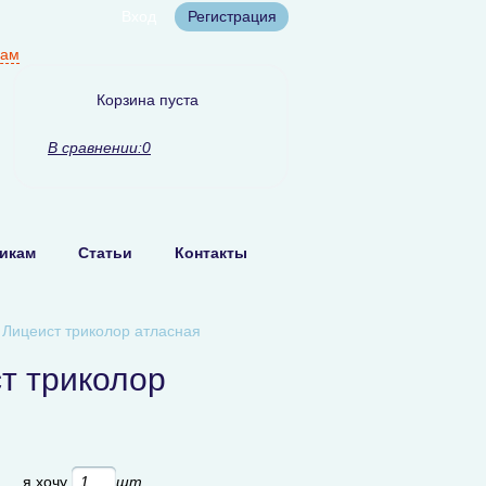
Вход
Регистрация
нам
Корзина пуста
В сравнении:
0
икам
Статьи
Контакты
 Лицеист триколор атласная
т триколор
б
я хочу
шт.