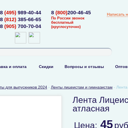
8
(495)
989-40-44
8
(800)
200-46-45
Написать 
По России звонок
8
(812)
385-66-65
бесплатный
8
(905)
700-70-04
(круглосуточно)
вка и оплата
Скидки
Вопросы и отзывы
Оптов
ты для выпускников 2024
-
Ленты лицеистам и гимназистам
-
Лента
Лента Лицеис
атласная
45
Цена:
ру