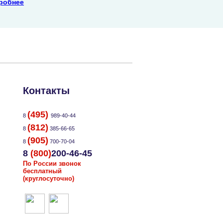
робнее
Контакты
(495)
8
989-40-44
(812)
8
385-66-65
(905)
8
700-70-04
8
(800)
200-46-45
По России звонок
бесплатный
(круглосуточно)