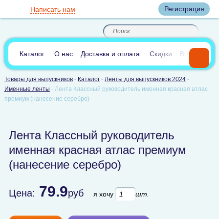
Вход
Регистрация
Написать нам
8
(800)
8
(495)
200-46-45
989-40-44
Корзина пуста
По России звонок
8
(812)
385-66-65
бесплатный
8
(905)
700-70-04
(круглосуточно)
В сравнении:
0
Каталог
О нас
Доставка и оплата
Скидки
Вопросы и 
Товары для выпускников
-
Каталог
-
Ленты для выпускников 2024
-
Именные ленты
-
Лента Классный руководитель именная красная атлас
премиум (нанесение серебро)
Лента Классный руководитель
именная красная атлас премиум
(нанесение серебро)
79.9
Цена:
руб
я хочу
шт.