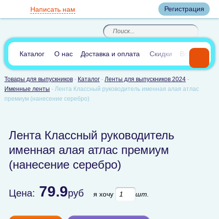
Вход
Регистрация
Написать нам
8
(800)
8
(495)
200-46-45
989-40-44
Корзина пуста
По России звонок
8
(812)
385-66-65
бесплатный
8
(905)
700-70-04
(круглосуточно)
В сравнении:
0
Каталог
О нас
Доставка и оплата
Скидки
Вопросы и 
Товары для выпускников
-
Каталог
-
Ленты для выпускников 2024
-
Именные ленты
-
Лента Классный руководитель именная алая атлас
премиум (нанесение серебро)
Лента Классный руководитель
именная алая атлас премиум
(нанесение серебро)
79.9
Цена:
руб
я хочу
шт.