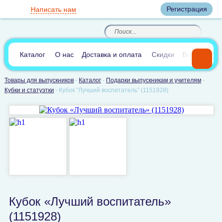
Вход
Регистрация
Написать нам
8
(800)
8
(495)
200-46-45
989-40-44
Корзина пуста
По России звонок
8
(812)
385-66-65
бесплатный
8
(905)
700-70-04
(круглосуточно)
В сравнении:
0
Каталог
О нас
Доставка и оплата
Скидки
Вопросы и 
Товары для выпускников
-
Каталог
-
Подарки выпускникам и учителям
-
Кубки и статуэтки
-
Кубок "Лучший воспитатель" (1151928)
Кубок «Лучший воспитатель»
(1151928)