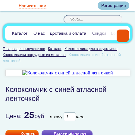
Вход
Регистрация
Написать нам
8
(800)
8
(495)
200-46-45
989-40-44
Корзина пуста
По России звонок
8
(812)
385-66-65
бесплатный
8
(905)
700-70-04
(круглосуточно)
В сравнении:
0
Каталог
О нас
Доставка и оплата
Скидки
Вопросы и 
Товары для выпускников
-
Каталог
-
Колокольчики для выпускников
-
Колокольчики нагрудные из металла
-
Колокольчик с синей атласной
ленточкой
Колокольчик с синей атласной
ленточкой
25
Цена:
руб
я хочу
шт.
Купить
Быстрый заказ